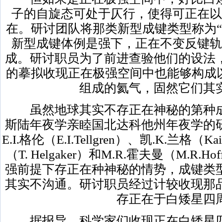
子的自旋态可处于仄行，使得可正在以
在。研讨团队将那类新型成键类型称为“
新型成键体例是强下，正在不变反键轨
成。研讨职员为了前进查验他们的设法
的摹拟收现正在极强空间中也能够构成以
组成的氦气，固然它们其
虽然地球其实不存正在神秘的第种成
斯陆年夜学亲睦国北达科他州年夜学的
E.I.格伦（E.I.Tellgren）、凯.K.兰格（K
（T. Helgaker）和M.R.霍夫曼（M.R.
强前提下存正在种神秘的情势，成键类
其实不沟通。研讨职员经过计较收现那
存正在于白矮星四
据报导，科学家们收现正在白矮星四