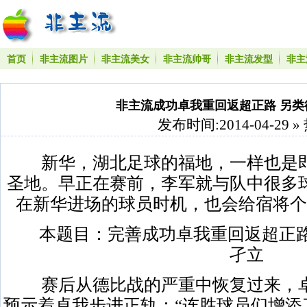
首页
非主流图片
非主流美女
非主流帅哥
非主流发型
非主
非主流成功卓我重回返超正路 另类
发布时间:2014-04-29 »
新华，湖北足球的福地，一样也是即
圣地。早正在赛前，李军就与队中很多
在新华进场的球员时机，也会给宿将个
本题目：完善成功卓我重回返超正路
孑立
赛后从德比战的严重中恢复过来，卓
预示着卓我步进正轨：“连胜球员们增添