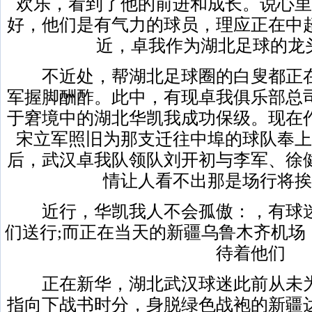
欢乐，看到了他的前进和成长。说心里
好，他们是有气力的球员，理应正在中
近，卓我作为湖北足球的龙头
不近处，帮湖北足球圈的白叟都正在
军握脚酬酢。此中，有现卓我俱乐部总
于窘境中的湖北华凯我成功保级。现在
宋立军照旧为那支迁往中埠的球队奉上
后，武汉卓我队领队刘开初与李军、徐
情让人看不出那是场行将挨
近行，华凯我人不会孤傲：，有球迷
们送行;而正在当天的新疆乌鲁木齐机场
待着他们
正在新华，湖北武汉球迷此前从未为
指向下战书时分，身脱绿色战袍的新疆