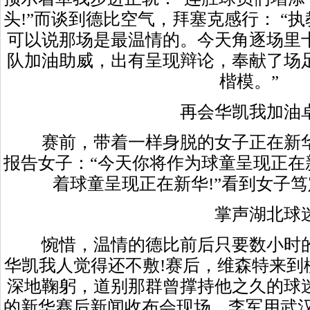
头!”而谈到德比空气，拜塞克感行： “
可以说那场是最温情的。今天角逐场里
队加油助威，出有呈现辩论，奉献了场
楷模。”
再会华凯我加油
赛前，带着一样身脱的女子正在新华
报告女子：“今天你将作为球童呈现正在
着球童呈现正在新华!”看到女子
掌声湖北球
惋惜，温情的德比前后只要数小时的
华凯我人觉得还不敷!赛后，维森特来到
深地鞠躬，道别那群曾撑持他之久的球
的新华赛后新闻收布会现场，李军用武汉