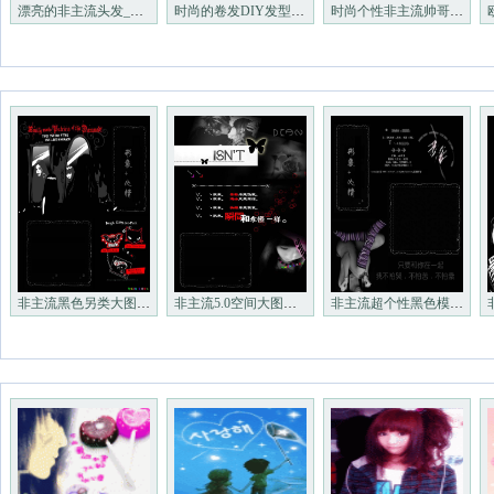
漂亮的非主流头发_非主流时尚
时尚的卷发DIY发型_非主流时尚
时尚个性非主流帅哥发型_非主
非主流黑色另类大图模块:孤单
非主流5.0空间大图模块:快乐
非主流超个性黑色模块:爱情