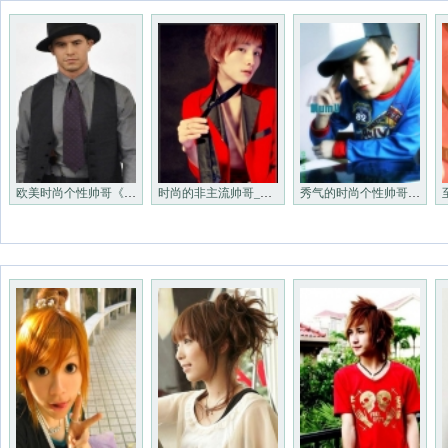
欧美时尚个性帅哥《1》非主流
时尚的非主流帅哥_非主流爱帅
秀气的时尚个性帅哥_非主流秀