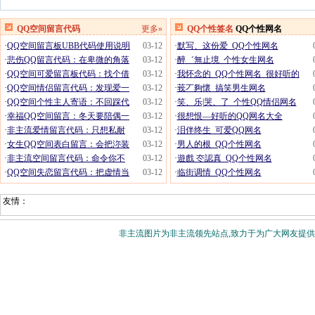
QQ空间留言代码
更多»
QQ个性签名
QQ个性网名
·
QQ空间留言板UBB代码使用说明
03-12
·
默写、这份爱_QQ个性网名
·
悲伤QQ留言代码：在卑微的角落
03-12
·
醉゛無止境_个性女生网名
·
QQ空间可爱留言板代码：找个借
03-12
·
我怀念的_QQ个性网名_很好听的
·
QQ空间情侣留言代码：发现爱一
03-12
·
莪丆夠懷_搞笑男生网名
·
QQ空间个性主人寄语：不回踩代
03-12
·
笑、乐|哭、了_个性QQ情侣网名
·
幸福QQ空间留言：冬天要陪偶一
03-12
·
很想恨—好听的QQ网名大全
·
非主流爱情留言代码：只想私耐
03-12
·
泪伴终生_可爱QQ网名
·
女生QQ空间表白留言：会把沵装
03-12
·
男人的根_QQ个性网名
·
非主流空间留言代码：命令你不
03-12
·
遊戲 冭認真_QQ个性网名
·
QQ空间失恋留言代码：把虚情当
03-12
·
临街调情_QQ个性网名
友情：
非主流图片为非主流领先站点,致力于为广大网友提供