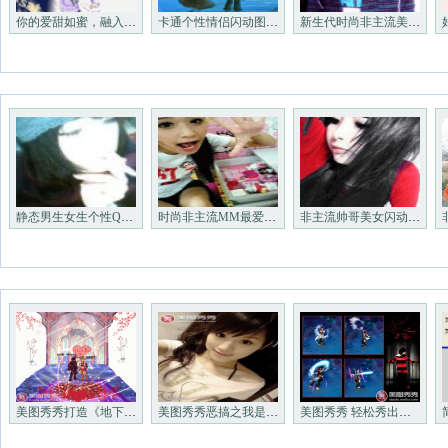
你的爱甜如蜜，融入我的心扉_
卡通个性情侣闪动图片_非主流
新生代时尚非主流美女闪图_非
静态男生女生个性QQ头像_非主
时尚非主流MM最爱的QQ头像_非
非主流帅哥美女闪动头像_非主
美图秀秀打造《地下城与勇士》
美图秀秀恶搞之我是黑涩会
美图秀秀 轻松秀出我的游戏舞