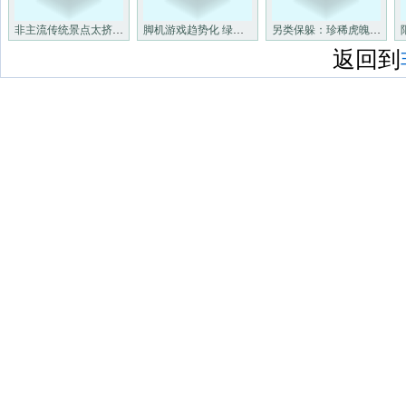
非主流传统景点太挤 双节不如
脚机游戏趋势化 绿色游戏成非
另类保躲：珍稀虎魄价钱已上涨
返回到