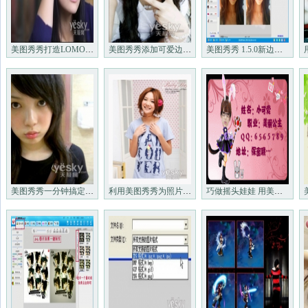
美图秀秀打造LOMO淡雅唯美中性色
美图秀秀添加可爱边框轻松成为自拍达人
美图秀秀 1.5.0新边框自适应图片大小
美图秀秀一分钟搞定QQ空间炫丽相册
利用美图秀秀为照片打造梦幻边框
巧做摇头娃娃 用美图秀秀打造可爱名片