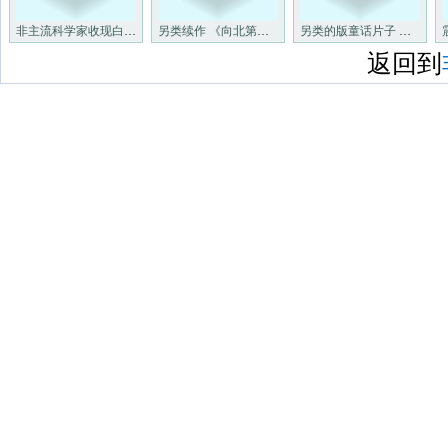
非主流科学家收现白矮星四周可
另类续作 《向北第章》最新截
另类的版童话片子 《沉睡魔咒
返回到