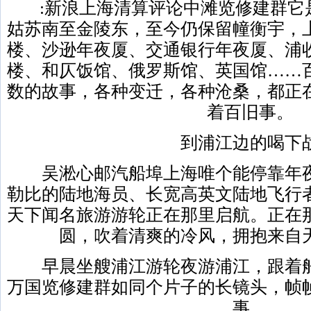
:新浪上海清算评论中滩览修建群它
姑苏南至金陵东，至今仍保留幢衡宇，
楼、沙逊年夜厦、交通银行年夜厦、浦
楼、和仄饭馆、俄罗斯馆、英国馆……
数的故事，各种变迁，各种沧桑，都正
着百旧事。
到浦江边的喝下
吴淞心邮汽船埠上海唯个能停靠年夜
勒比的陆地海员、长宽高英文陆地飞行
天下闻名旅游游轮正在那里启航。正在
圆，吹着清爽的冷风，拥抱来自
早晨坐艘浦江游轮夜游浦江，跟着船
万国览修建群如同个片子的长镜头，帧
事。