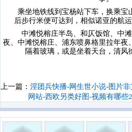
乘坐地铁线到宝杨站下车，换乘宝山
后步行米便可达到，相似诺亚的航运
中滩悦榕庄半岛、和仄饭馆、中滩
夜、中滩悦榕庄、浦东喷鼻格里拉年夜
隔着玻璃，或是坐着天台，清风
上一篇：
淫团兵快播-网生世小说-图片
网站-西欧另类好图-视频有哪些201