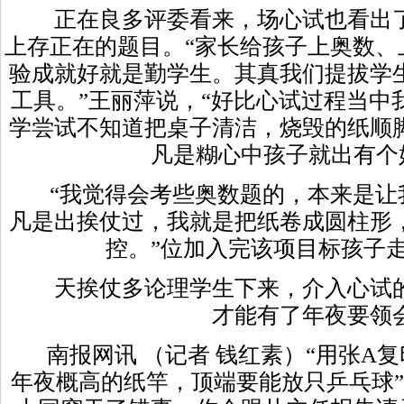
正在良多评委看来，场心试也看出了
上存正在的题目。“家长给孩子上奥数、
验成就好就是勤学生。其真我们提拔学
工具。”王丽萍说，“好比心试过程当中
学尝试不知道把桌子清洁，烧毁的纸顺
凡是糊心中孩子就出有个
“我觉得会考些奥数题的，本来是让
凡是出挨仗过，我就是把纸卷成圆柱形
控。”位加入完该项目标孩子
天挨仗多论理学生下来，介入心试的
才能有了年夜要领
南报网讯 （记者 钱红素）“用张A复
年夜概高的纸竿，顶端要能放只乒乓球”