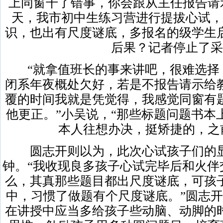
上同窗干了错事，你会跟从主任报告请
天，我市初中生练习营进行提拔心试，
识，也出有尺度谜底，多报名的级学生
后果？记者停止了采
“就拿值班长的事来讲吧，很难选择
闭系年夜概处欠好，若是不报告请示给
覆的时间我就是凭觉得，我感觉同窗有
他更正。”小吴说，“那些标题问题书本
本人往想办决，挺矫捷的，之
圆志开则以为，此次心试孩子们的显
钟。“我收现良多孩子心试完毕后和火伴
么，其真那些题目都出尺度谜底，可孩
中，习惯了做题有个尺度谜底。”圆志开
在讲授中应当多给孩子些动脑、动脚的