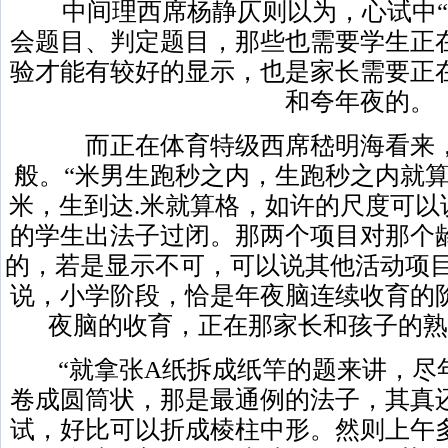
中间理西席杨静仄则以为，心试中“
会题目、判定题目，那些也需要学生正
验才能有较好的显示，也是家长需要正
和夸年夜的。
而正在体育特级西席嵇明海看来，
般。“米男生跑秒之内，生跑秒之内就算
米，生到达.米就算格，如许的尺度可以
的学生出法子过闭。那两个项目对那个
的，若是显示不可，可以说其他活动项目
说，小学阶段，恰是年夜脑连续收育的
夜脑的收育，正在那家长和孩子的熟
“就拿张A纸拆成纸竿的题来讲，尽
卷成圆筒状，那是最通例的法子，其真
试，好比可以折成棱柱中形。然则上午