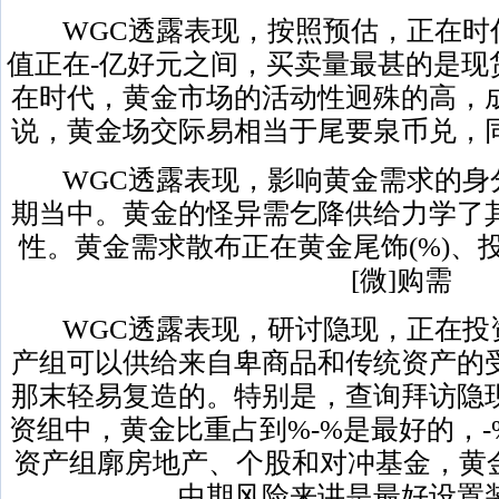
WGC透露表现，按照预估，正在时
值正在-亿好元之间，买卖量最甚的是现
在时代，黄金市场的活动性迥殊的高，
说，黄金场交际易相当于尾要泉币兑，
WGC透露表现，影响黄金需求的身
期当中。黄金的怪异需乞降供给力学了
性。黄金需求散布正在黄金尾饰(%)、投资
[微]购需
WGC透露表现，研讨隐现，正在投资
产组可以供给来自卑商品和传统资产的
那末轻易复造的。特别是，查询拜访隐
资组中，黄金比重占到%-%是最好的，
资产组廓房地产、个股和对冲基金，黄
中期风险来讲是最好设置