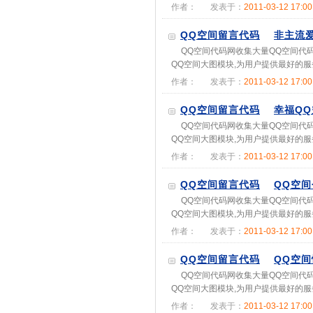
作者：
发表于：
2011-03-12 17:00
QQ空间留言代码
非主流
QQ空间代码网收集大量QQ空间代码
QQ空间大图模块,为用户提供最好的服务.
作者：
发表于：
2011-03-12 17:00
QQ空间留言代码
幸福Q
QQ空间代码网收集大量QQ空间代码
QQ空间大图模块,为用户提供最好的服务.
作者：
发表于：
2011-03-12 17:00
QQ空间留言代码
QQ空
QQ空间代码网收集大量QQ空间代码
QQ空间大图模块,为用户提供最好的服务.
作者：
发表于：
2011-03-12 17:00
QQ空间留言代码
QQ空
QQ空间代码网收集大量QQ空间代码
QQ空间大图模块,为用户提供最好的服务.
作者：
发表于：
2011-03-12 17:00