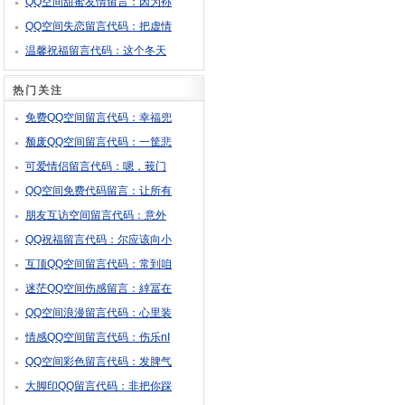
QQ空间甜蜜友情留言：因为袮
QQ空间失恋留言代码：把虚情
温馨祝福留言代码：这个冬天
热门关注
免费QQ空间留言代码：幸福兜
颓废QQ空间留言代码：一筐悲
可爱情侣留言代码：嗯，莪门
QQ空间免费代码留言：让所有
朋友互访空间留言代码：意外
QQ祝福留言代码：尔应该向小
互顶QQ空间留言代码：常到咱
迷茫QQ空间伤感留言：緈冨在
QQ空间浪漫留言代码：心里装
情感QQ空间留言代码：伤乐nI
QQ空间彩色留言代码：发脾气
大脚印QQ留言代码：非把你踩