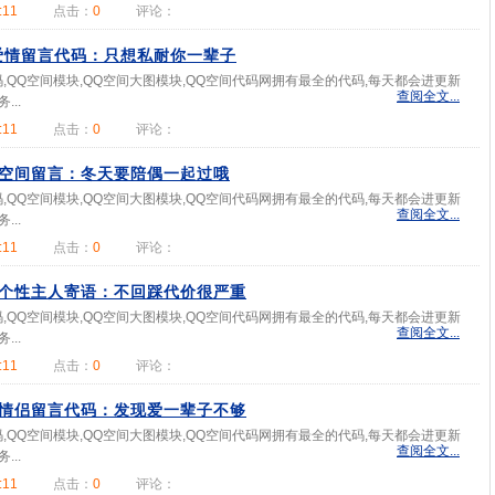
:11
点击：
0
评论：
爱情留言代码：只想私耐你一辈子
,QQ空间模块,QQ空间大图模块,QQ空间代码网拥有最全的代码,每天都会进更新
查阅全文...
..
:11
点击：
0
评论：
Q空间留言：冬天要陪偶一起过哦
,QQ空间模块,QQ空间大图模块,QQ空间代码网拥有最全的代码,每天都会进更新
查阅全文...
..
:11
点击：
0
评论：
间个性主人寄语：不回踩代价很严重
,QQ空间模块,QQ空间大图模块,QQ空间代码网拥有最全的代码,每天都会进更新
查阅全文...
..
:11
点击：
0
评论：
间情侣留言代码：发现爱一辈子不够
,QQ空间模块,QQ空间大图模块,QQ空间代码网拥有最全的代码,每天都会进更新
查阅全文...
..
:11
点击：
0
评论：