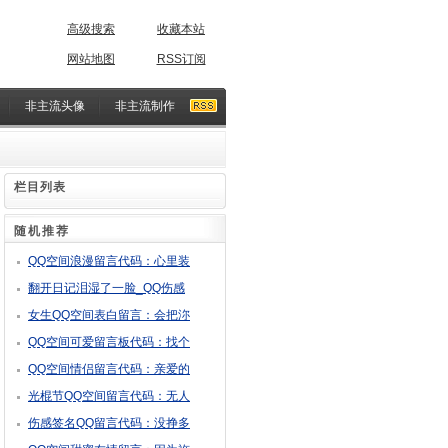
高级搜索
收藏本站
网站地图
RSS订阅
非主流头像
非主流制作
栏目列表
随机推荐
QQ空间浪漫留言代码：心里装
翻开日记泪湿了一脸_QQ伤感
女生QQ空间表白留言：会把沵
QQ空间可爱留言板代码：找个
QQ空间情侣留言代码：亲爱的
光棍节QQ空间留言代码：无人
伤感签名QQ留言代码：没挣多