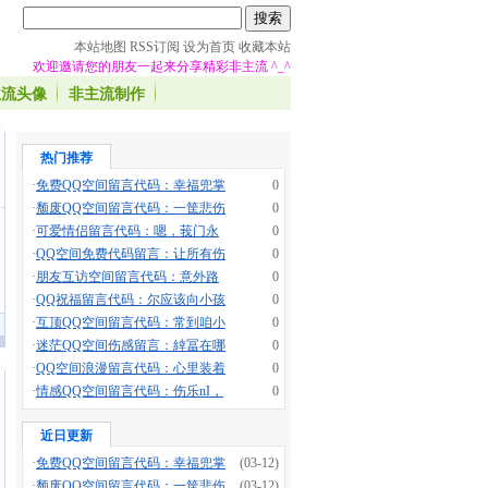
本站地图
RSS订阅
设为首页
收藏本站
欢迎邀请您的朋友一起来分享精彩非主流 ^_^
主流头像
非主流制作
热门推荐
·
免费QQ空间留言代码：幸福兜掌
0
·
颓废QQ空间留言代码：一筐悲伤
0
·
可爱情侣留言代码：嗯，莪门永
0
·
QQ空间免费代码留言：让所有伤
0
·
朋友互访空间留言代码：意外路
0
·
QQ祝福留言代码：尔应该向小孩
0
·
互顶QQ空间留言代码：常到咱小
0
·
迷茫QQ空间伤感留言：緈冨在哪
0
·
QQ空间浪漫留言代码：心里装着
0
·
情感QQ空间留言代码：伤乐nI，
0
近日更新
·
免费QQ空间留言代码：幸福兜掌
(03-12)
·
颓废QQ空间留言代码：一筐悲伤
(03-12)