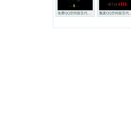
免费QQ空间留言代码：幸福兜掌
颓废QQ空间留言