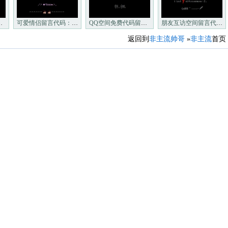
代码：一筐悲伤
可爱情侣留言代码：嗯，莪门永
QQ空间免费代码留言：让所有伤
朋友互访空间留言代码：意外路
返回到
非主流帅哥
»
非主流
首页