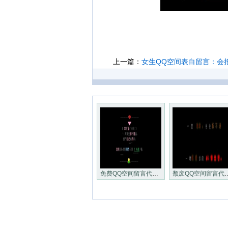
上一篇：
女生QQ空间表白留言：会
免费QQ空间留言代码：幸福兜掌
颓废QQ空间留言