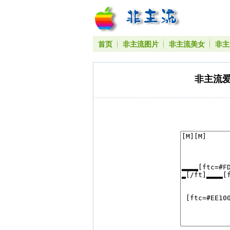
首页
非主流图片
非主流美女
非主
非主流