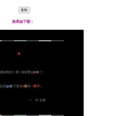
效果如下图：