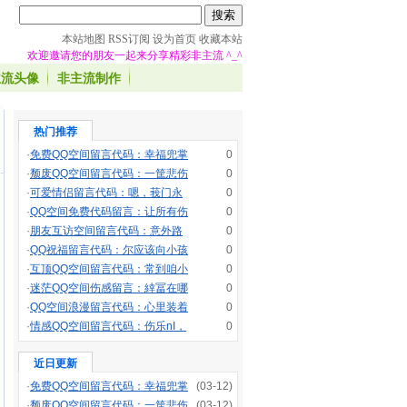
本站地图
RSS订阅
设为首页
收藏本站
欢迎邀请您的朋友一起来分享精彩非主流 ^_^
主流头像
非主流制作
热门推荐
·
免费QQ空间留言代码：幸福兜掌
0
·
颓废QQ空间留言代码：一筐悲伤
0
·
可爱情侣留言代码：嗯，莪门永
0
·
QQ空间免费代码留言：让所有伤
0
·
朋友互访空间留言代码：意外路
0
·
QQ祝福留言代码：尔应该向小孩
0
·
互顶QQ空间留言代码：常到咱小
0
·
迷茫QQ空间伤感留言：緈冨在哪
0
·
QQ空间浪漫留言代码：心里装着
0
·
情感QQ空间留言代码：伤乐nI，
0
近日更新
·
免费QQ空间留言代码：幸福兜掌
(03-12)
·
颓废QQ空间留言代码：一筐悲伤
(03-12)