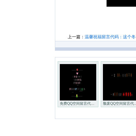
上一篇：
温馨祝福留言代码：这个冬
免费QQ空间留言代码：幸福兜掌
颓废QQ空间留言