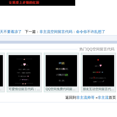
天不要着凉了
下一篇：
非主流空间留言代码：命令你不许乱想了
热门QQ空间留言代码
代码：一筐悲伤
可爱情侣留言代码：嗯，莪门永
QQ空间免费代码留言：让所有伤
朋友互访空间留言代码：意外路
返回到
非主流帅哥
»
非主流
首页