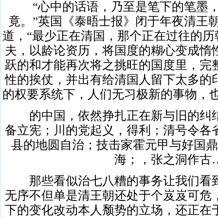
“心中的话语，乃至是笔下的笔墨，
竟。”英国《泰晤士报》闭于年夜清王
道，“最少正在清国，那个正在过往的历
夫，以龄论资历，将国度的糊心变成惰
跃的和才能再次将之挑旺的国度里，完
性的挨仗，并出有给清国人留下太多的
的权要系统下，人们无习极新的事物，也
的中国，依然挣扎正在新与旧的纠结
备立宪；川的党起义，得利；清号令各
县的地圆自治；技击家霍元甲与好国鼎
海；，张之洞作古
那些看似治七八糟的事务让我们看到
无序不但单是清王朝还处于个岌岌可危
下的变化改动本人颓势的立场，还正在