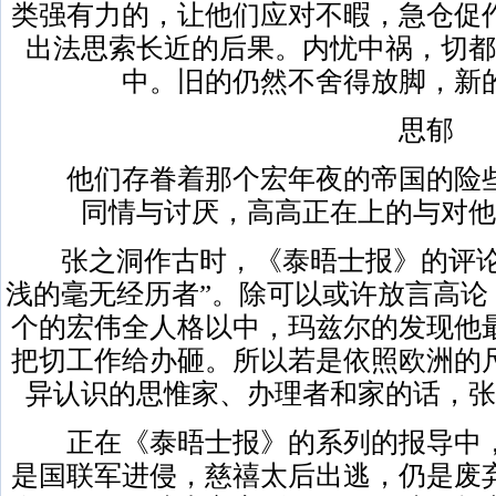
类强有力的，让他们应对不暇，急仓促
出法思索长近的后果。内忧中祸，切都
中。旧的仍然不舍得放脚，新
思郁
他们存眷着那个宏年夜的帝国的险些
同情与讨厌，高高正在上的与对他
张之洞作古时，《泰晤士报》的评论
浅的毫无经历者”。除可以或许放言高论
个的宏伟全人格以中，玛兹尔的发现他
把切工作给办砸。所以若是依照欧洲的
异认识的思惟家、办理者和家的话，张
正在《泰晤士报》的系列的报导中，
是国联军进侵，慈禧太后出逃，仍是废