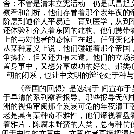
舍；不管是清末立宪活动，仍是武昌起
察看和剖析，他们存眷着那个宏年夜的
阶层到通俗人平易近，育到医学，从到
还体验和介入着东圆的建构。他们携带
上的与对他者的恐惊正在起。任何变化
从某种意义上说，他们碰碰着那个帝国
争操控，但又还力有未逮。他们的立场
置身事中，又想分享成功的好处。那类
朝的闭系，也让中文明的辩论处于种与
《帝国的回想》是选编于-间宣布于
于早清的系列察看报导。那些报导无例
洲的视角审阅那个岌岌可危的年夜清王
老是具有某种奇不雅性，他们谛视着盘
着雅片，陈腐未野蛮的人类，总有种仿
闭于中医的文章中，文章作者直接把清代