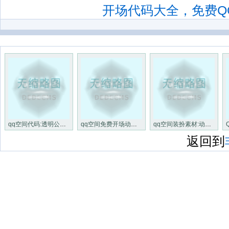
开场代码大全，免费Q
qq空间代码:透明公告栏LOVELET
qq空间免费开场动画:欢迎来我
qq空间装扮素材:动态可爱的闪
返回到