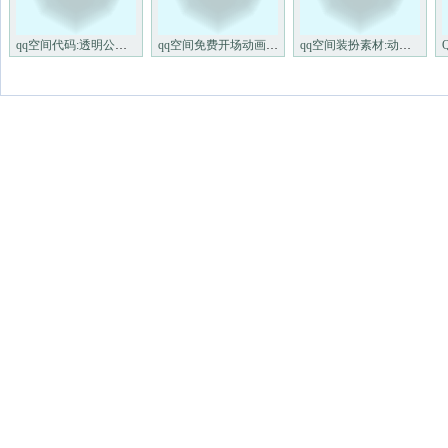
qq空间代码:透明公告栏LOVELET
qq空间免费开场动画:欢迎来我
qq空间装扮素材:动态可爱的闪