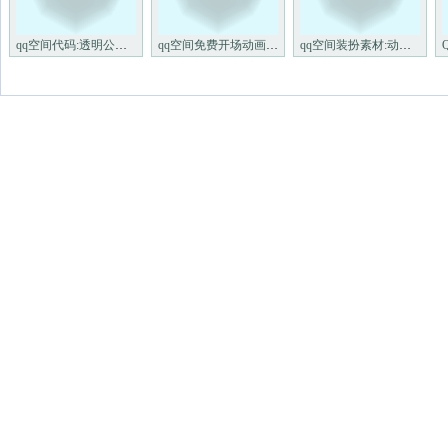
qq空间代码:透明公告栏LOVELET
qq空间免费开场动画:欢迎来我
qq空间装扮素材:动态可爱的闪