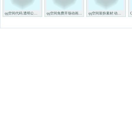
qq空间代码:透明公告栏LOVELET
qq空间免费开场动画:欢迎来我
qq空间装扮素材:动态可爱的闪