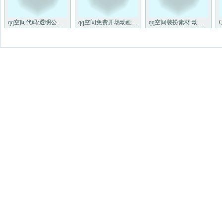
qq空间代码:透明公告栏LOVELET
qq空间免费开场动画:欢迎来我
qq空间装扮素材:动态可爱的闪