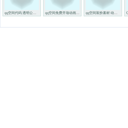
qq空间代码:透明公告栏LOVELET
qq空间免费开场动画:欢迎来我
qq空间装扮素材:动态可爱的闪