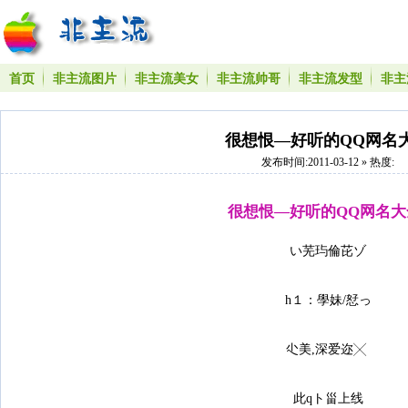
首页
非主流图片
非主流美女
非主流帅哥
非主流发型
非主
很想恨—好听的QQ网名
发布时间:2011-03-12 » 热度:
很想恨—好听的QQ网名大
い芜玙倫芘ゾ
h１：學妹/恏っ
尐美,深爱迩╳
此qト甾上线