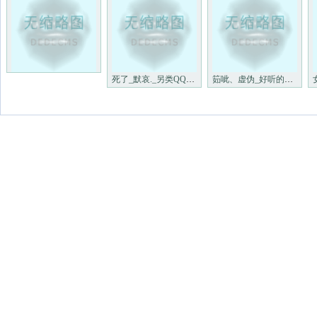
死了_默哀._另类QQ个性网名
筎呲、虚伪_好听的女生个性网