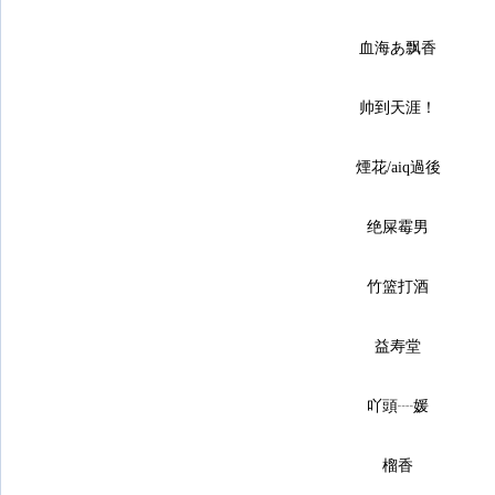
血海あ飘香
帅到天涯！
煙花/aiq過後
绝屎霉男
竹篮打酒
益寿堂
吖頭┈媛
榴香