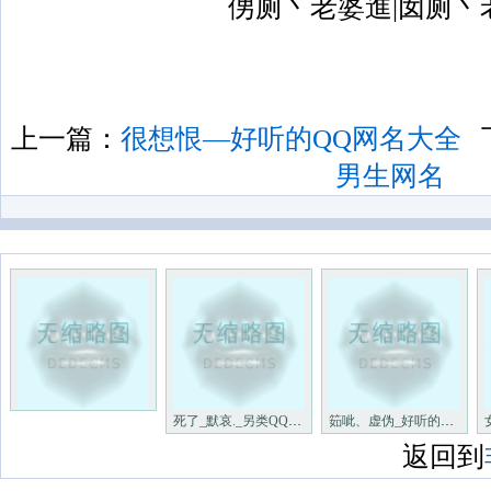
侽厕丶老婆進|囡厕丶
上一篇：
很想恨—好听的QQ网名大全
男生网名
死了_默哀._另类QQ个性网名
筎呲、虚伪_好听的女生个性网
返回到