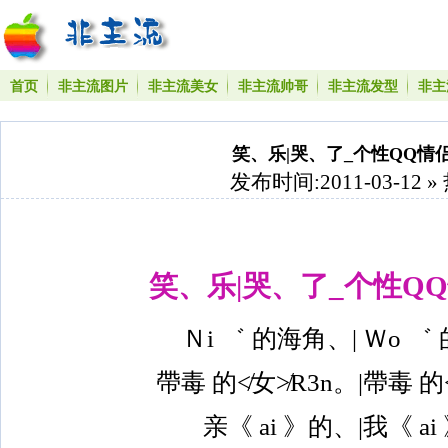
首页
非主流图片
非主流美女
非主流帅哥
非主流发型
非主
笑、乐|哭、了_个性QQ情
发布时间:2011-03-12 »
笑、乐|哭、了_个性Q
Ｎi ゛ 的海角、| Ｗo 
帶毒 的≮女≯R3n。|帶毒 的
亲《 ai 》的、|我《 a