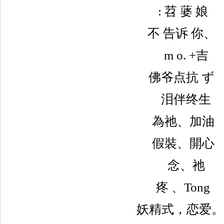
: 苕 蔢 娘
不 告诉 你、
m o. +吉
佛爷点抗 ず
泪伴终生
為祂、加油
假裝、開心
念、祂
疼 、Tong
妖精式，恋爱。