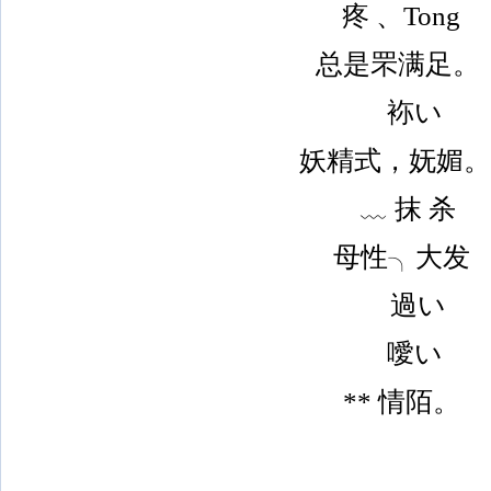
疼 、Tong
总是罘满足。
袮い
妖精式，妩媚。
﹏ 抹 杀
母性╮大发
過い
噯い
** 情陌。