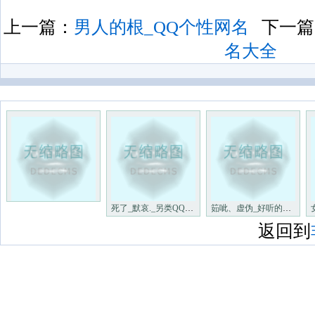
上一篇：
男人的根_QQ个性网名
下一篇
名大全
死了_默哀._另类QQ个性网名
筎呲、虚伪_好听的女生个性网
返回到