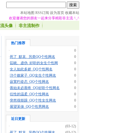
本站地图
RSS订阅
设为首页
收藏本站
欢迎邀请您的朋友一起来分享精彩非主流 ^_^
主流头像
非主流制作
热门推荐
·
0
·
死了_默哀._另类QQ个性网名
0
·
筎呲、虚伪_好听的女生个性网
0
·
女人如此多娇_QQ个性网名
0
·
沵个败家子_QQ女生个性网名
0
·
寂寞旳姿态_QQ个性网名
0
·
善始未必善终_QQ好听个性网名
0
·
任性的温柔_QQ个性网名
0
·
突然很烦躁_QQ个性女生网名
0
·
展望苿倈_QQ个性男网名
0
近日更新
·
(03-12)
·
死了_默哀._另类QQ个性网名
(03-12)