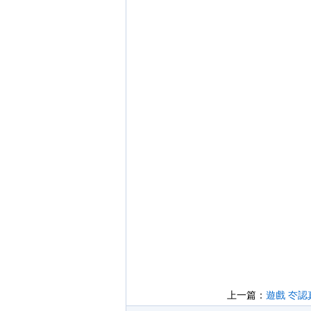
上一篇：
遊戲 冭認