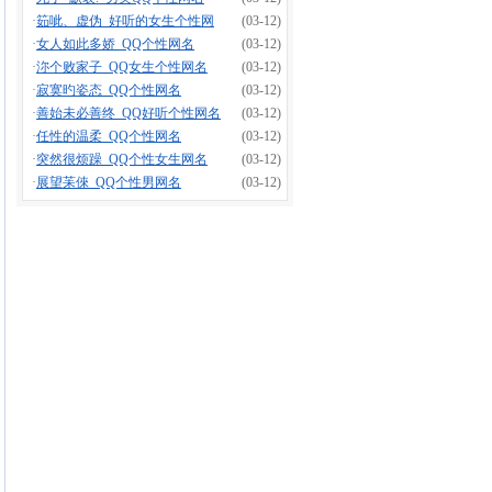
·
筎呲、虚伪_好听的女生个性网
(03-12)
·
女人如此多娇_QQ个性网名
(03-12)
·
沵个败家子_QQ女生个性网名
(03-12)
·
寂寞旳姿态_QQ个性网名
(03-12)
·
善始未必善终_QQ好听个性网名
(03-12)
·
任性的温柔_QQ个性网名
(03-12)
·
突然很烦躁_QQ个性女生网名
(03-12)
·
展望苿倈_QQ个性男网名
(03-12)