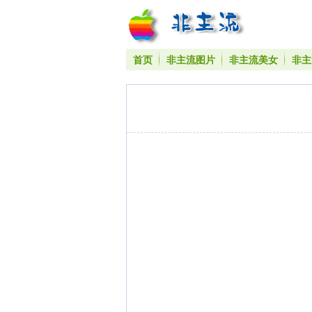
首页
非主流图片
非主流美女
非主