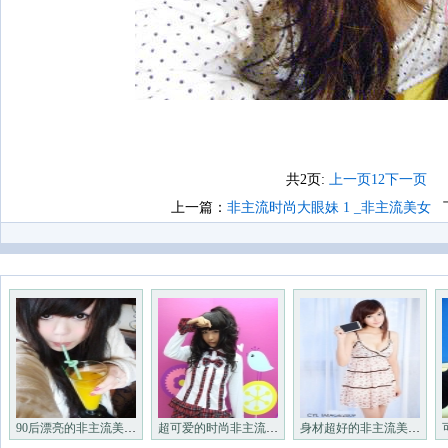
共2页:
上一页
1
2
下一页
上一篇：
非主流时尚大眼妹 1 _非主流美女
下
90后漂亮的非主流美眉_非主流
超可爱的时尚非主流小美女_非
身材超好的非主流美眉们_非主