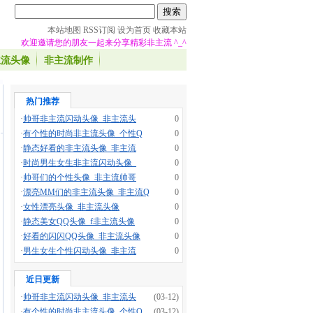
本站地图
RSS订阅
设为首页
收藏本站
欢迎邀请您的朋友一起来分享精彩非主流 ^_^
主流头像
非主流制作
热门推荐
·
帅哥非主流闪动头像_非主流头
0
·
有个性的时尚非主流头像_个性Q
0
·
静态好看的非主流头像_非主流
0
·
时尚男生女生非主流闪动头像_
0
·
帅哥们的个性头像_非主流帅哥
0
·
漂亮MM们的非主流头像_非主流Q
0
·
女性漂亮头像_非主流头像
0
·
静态美女QQ头像_f非主流头像
0
·
好看的闪闪QQ头像_非主流头像
0
·
男生女生个性闪动头像_非主流
0
近日更新
·
帅哥非主流闪动头像_非主流头
(03-12)
·
有个性的时尚非主流头像_个性Q
(03-12)