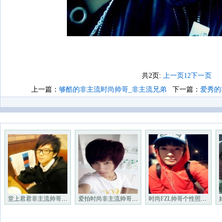
共2页:
上一页
1
2
下一页
上一篇：
够酷的非主流时尚帅哥_非主流兄弟
下一篇：
爱秀的
堂上君君非主流帅哥_非主流帅
爱拍时尚非主流帅哥_非主流帅
时尚FZL帅哥个性照片_非主流帅