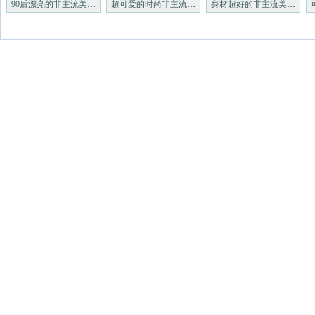
90后漂亮的非主流美眉_非主流
超可爱的时尚非主流小美女_非
身材超好的非主流美眉们_非主