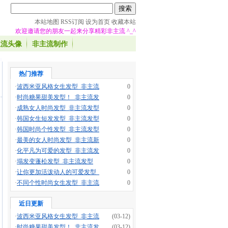
本站地图
RSS订阅
设为首页
收藏本站
欢迎邀请您的朋友一起来分享精彩非主流 ^_^
主流头像
非主流制作
热门推荐
·
波西米亚风格女生发型_非主流
0
·
时尚糖果甜美发型！_非主流发
0
·
成熟女人时尚发型_非主流发型
0
·
韩国女生短发发型_非主流发型
0
·
韩国时尚个性发型_非主流发型
0
·
最美的女人时尚发型_非主流新
0
·
化平凡为可爱的发型_非主流发
0
·
塌发变蓬松发型_非主流发型
0
·
让你更加活泼动人的可爱发型_
0
·
不同个性时尚女生发型_非主流
0
近日更新
·
波西米亚风格女生发型_非主流
(03-12)
·
时尚糖果甜美发型！_非主流发
(03-12)