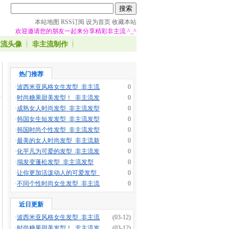
本站地图
RSS订阅
设为首页
收藏本站
欢迎邀请您的朋友一起来分享精彩非主流 ^_^
主流头像
非主流制作
热门推荐
·
波西米亚风格女生发型_非主流
0
·
时尚糖果甜美发型！_非主流发
0
·
成熟女人时尚发型_非主流发型
0
·
韩国女生短发发型_非主流发型
0
·
韩国时尚个性发型_非主流发型
0
·
最美的女人时尚发型_非主流新
0
·
化平凡为可爱的发型_非主流发
0
·
塌发变蓬松发型_非主流发型
0
·
让你更加活泼动人的可爱发型_
0
·
不同个性时尚女生发型_非主流
0
近日更新
·
波西米亚风格女生发型_非主流
(03-12)
·
时尚糖果甜美发型！_非主流发
(03-12)